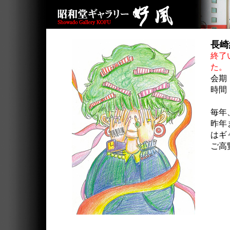
長
終了
た。
会期
時間：
毎年
昨年
はギ
ご高