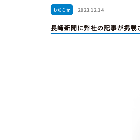
事
2023.12.14
お知らせ
業
案
長崎新聞に弊社の記事が掲載
内
事
業
案
内
一
覧
へ
ト
ー
タ
ル
プ
ラ