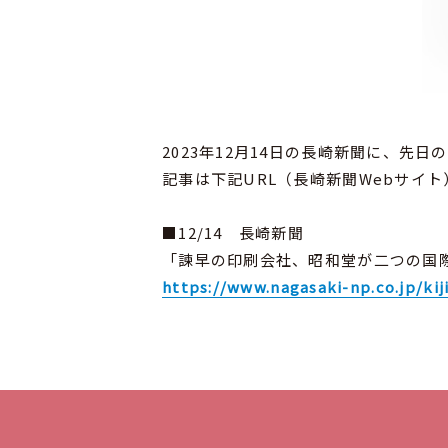
ン
ニ
ン
グ
Web
制作
2023年12月14日の長崎新聞に、先
動
記事は下記URL（長崎新聞Webサイ
画
制
作
■12/14 長崎新聞
「諫早の印刷会社、昭和堂が二つの国
デ
ジ
https://www.nagasaki-np.co.jp/kij
タ
ル
キ
ャ
ン
ペ
ー