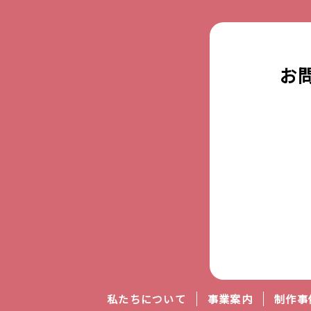
ン
デ
ジ
タ
お
ル
ツ
ー
ル
印刷・
パッケ
ージ・
POP・
ディス
プレイ
ノベ
ルテ
ィ・
オリ
私たちについて
事業案内
制作事
ジナ