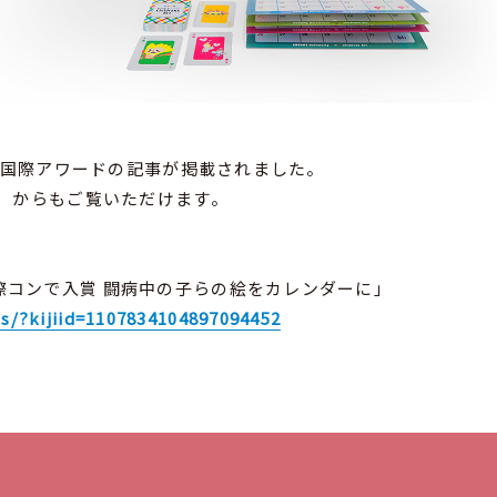
日の国際アワードの記事が掲載されました。
ト）からもご覧いただけます。
際コンで入賞 闘病中の子らの絵をカレンダーに」
is/?kijiid=1107834104897094452