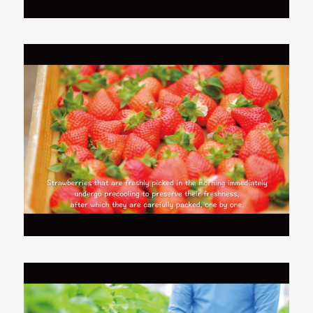
ス
メ
商
品
0036
諫早市
007-
7-22-
map