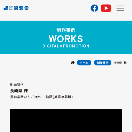
TOP
制作事例
へ
WORKS
DIGITAL×PROMOTION
私
た
ち
長崎県 様
に
ホーム
制作事例
つ
い
て
動画制作
長崎県 様
事
長崎県産いちご海外PR動画(英語字幕版)
業
案
内
制