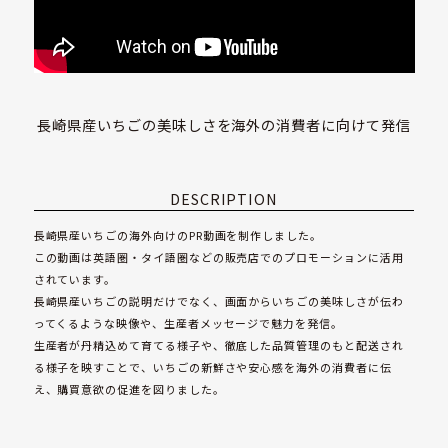
作
事
例
会
長崎県産いちごの美味しさを海外の消費者に向けて発信
社
概
要
DESCRIPTION
は
長崎県産いちごの海外向けのPR動画を制作しました。
じ
この動画は英語圏・タイ語圏などの販売店でのプロモーションに活用
め
て
されています。
の
長崎県産いちごの説明だけでなく、画面からいちごの美味しさが伝わ
お
ってくるような映像や、生産者メッセージで魅力を発信。
客
生産者が丹精込めて育てる様子や、徹底した品質管理のもと配送され
様
る様子を映すことで、いちごの新鮮さや安心感を海外の消費者に伝
へ
え、購買意欲の促進を図りました。
採