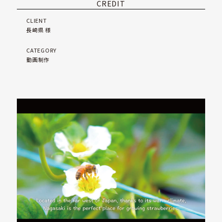
用
CREDIT
情
報
CLIENT
長崎県 様
お
CATEGORY
知
動画制作
ら
せ
お
問
い
合
わ
せ
最
新
の
オ
ス