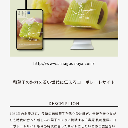
作
事
例
会
社
概
要
http://www.s-nagasakiya.com/
は
じ
め
て
和菓子の魅力を若い世代に伝えるコーポレートサイト
の
お
客
様
DESCRIPTION
へ
1929年の創業以来、長崎の伝統菓子を代々受け継ぎ、伝統を守りなが
らも時代に合った新しいお菓子づくりに挑戦する千寿庵 長崎屋様。コ
採
ーポレートサイトも今の時代に合ったサイトにしたいとのご要望をい