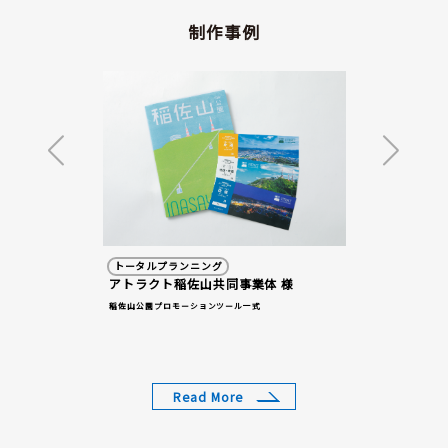
ス
メ
制作事例
商
品
0036
諫早市
トータルプランニング
007-
アトラクト稲佐山共同事業体 様
稲佐山公園プロモーションツール一式
7-22-
map
Read More