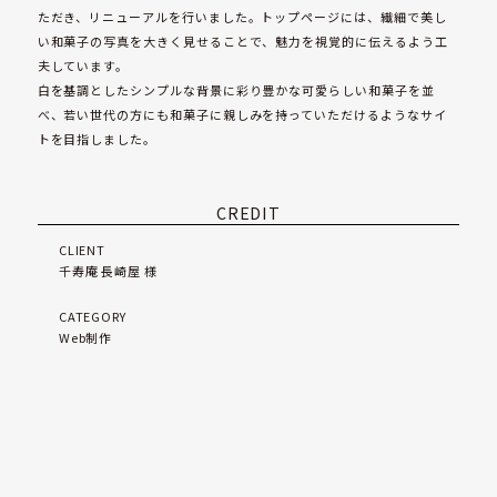
用
ただき、リニューアルを行いました。トップページには、繊細で美し
情
い和菓子の写真を大きく見せることで、魅力を視覚的に伝えるよう工
報
夫しています。
白を基調としたシンプルな背景に彩り豊かな可愛らしい和菓子を並
お
べ、若い世代の方にも和菓子に親しみを持っていただけるようなサイ
知
トを目指しました。
ら
せ
CREDIT
お
CLIENT
問
千寿庵 長崎屋 様
い
合
わ
CATEGORY
せ
Web制作
最
新
の
オ
ス