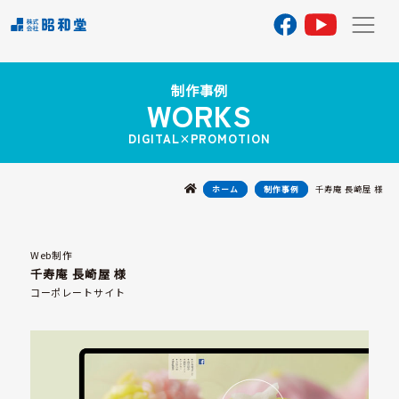
TOP
制作事例
へ
WORKS
DIGITAL×PROMOTION
私
た
ち
千寿庵 長崎屋 様
に
ホーム
制作事例
つ
い
て
Web制作
千寿庵 長崎屋 様
事
コーポレートサイト
業
案
内
制